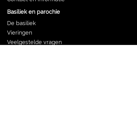
Basiliek en parochie
De basiliek
Vieringen
Veelgestelde vragen
Organisatie
De Servaas gemeenschap
Contact en informatie
Muziek in de Basiliek
Muziek in de liturgie
Programma
Nieuws
Zoek