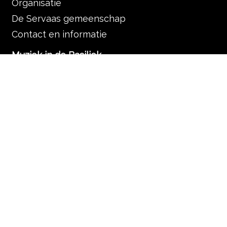
Organisatie
De Servaas gemeenschap
Contact en informatie
Muziek in de Basiliek
Muziek in de liturgie
Programma
Nieuws
Zoek
Rondleidingen