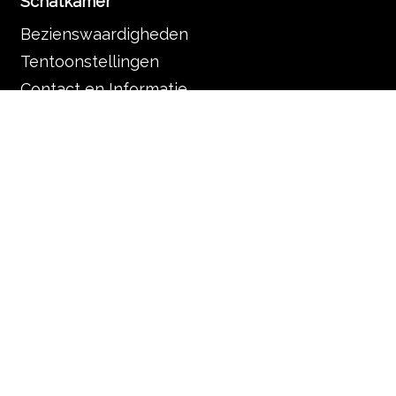
Schatkamer
Bezienswaardigheden
Tentoonstellingen
Contact en Informatie
Basiliek en parochie
De basiliek
Vieringen
Veelgestelde vragen
Organisatie
De Servaas gemeenschap
Contact en informatie
Muziek in de Basiliek
Muziek in de liturgie
Programma