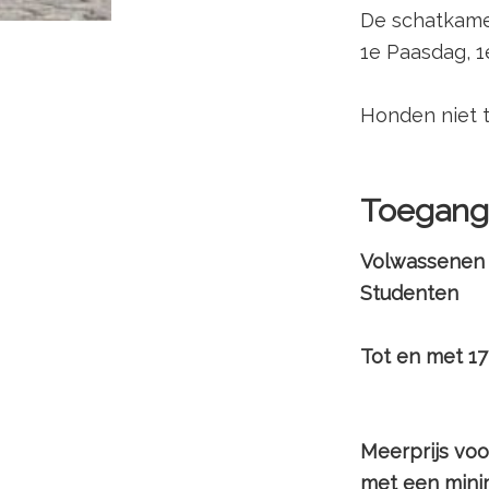
De schatkame
1e Paasdag, 1
Honden niet 
Toegangs
Vol
St
Tot en 
Meerprijs voo
met een mini