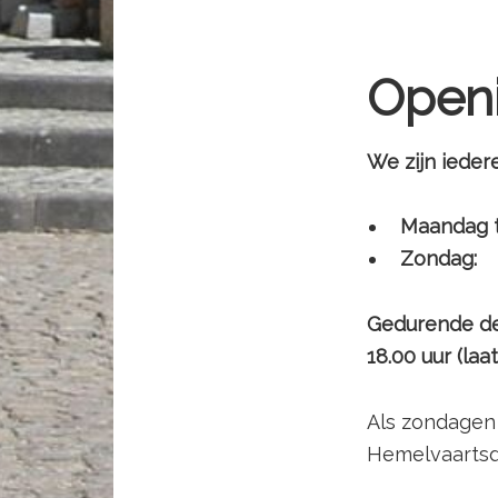
Openi
We zijn ieder
Maandag 
Zondag:
Gedurende de 
18.00 uur (laa
Als zondagen 
Hemelvaartsd