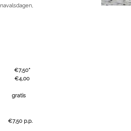
rnavalsdagen,
50*
,00
g gratis
:
€7,50 p.p.