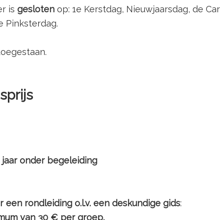
r is
gesloten
op: 1e Kerstdag, Nieuwjaarsdag, de Ca
e Pinksterdag.
toegestaan.
prijs
wassenen €7,
udenten €4
met 17 jaar onder begeleidin
r een rondleiding o.l.v. een deskundige gids
mum van 30 € per groep.