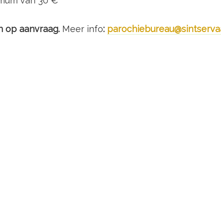
mum van 30 €
n op aanvraag.
Meer info
:
parochiebureau@sintservaa