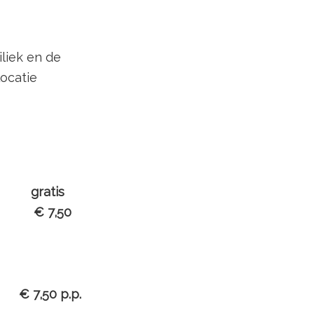
liek en de
locatie
ding)
gratis
n
€ 7,50
s
€ 7,50 p.p.