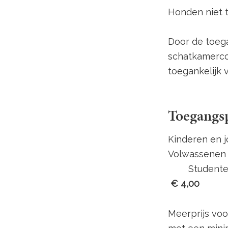
Honden niet 
Door de toega
schatkamercol
toegankelijk 
Toegangsp
Kinderen en
Vo
Student
€
4,00
Meerprijs v