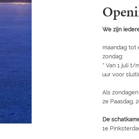
Openin
We zijn iede
maandag to
zonda
* Van 1 juli t
uur voor sluiti
Als zondagen 
2e Paasdag, 
De schatkame
1e Pinksterda