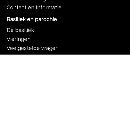
Contact en Informatie
Basiliek en parochie
De basiliek
Vieringen
Veelgestelde vragen
Organisatie
De Servaas gemeenschap
Contact en informatie
Muziek in de Basiliek
Muziek in de liturgie
Programma
Nieuws