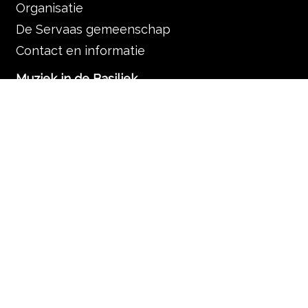
Organisatie
De Servaas gemeenschap
Contact en informatie
Muziek in de Basiliek
Muziek in de liturgie
Programma
Nieuws
Zoek
Rondleidingen