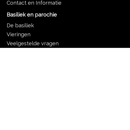
Contact en Informatie
Basiliek en parochie
De basiliek
Vieringen
Veelgestelde vragen
Organisatie
De Servaas gemeenschap
Contact en informatie
Muziek in de Basiliek
Muziek in de liturgie
Programma
Nieuws
Zoek