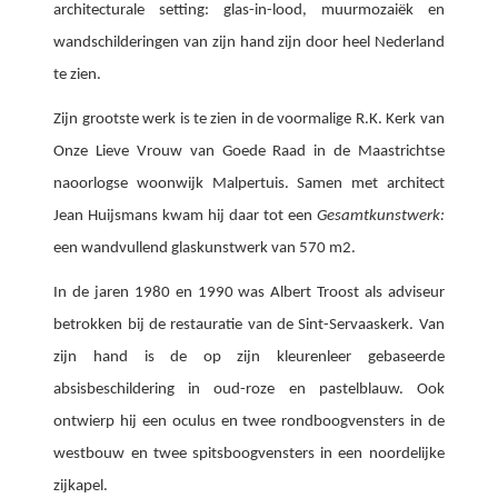
architecturale setting: glas-in-lood, muurmozaiëk en
wandschilderingen van zijn hand zijn door heel Nederland
te zien.
Zijn grootste werk is te zien in de voormalige R.K. Kerk van
Onze Lieve Vrouw van Goede Raad in de Maastrichtse
naoorlogse woonwijk Malpertuis. Samen met architect
Jean Huijsmans kwam hij daar tot een
Gesamtkunstwerk:
een wandvullend glaskunstwerk van 570 m2.
In de jaren 1980 en 1990 was Albert Troost als adviseur
betrokken bij de restauratie van de Sint-Servaaskerk. Van
zijn hand is de op zijn kleurenleer gebaseerde
absisbeschildering in oud-roze en pastelblauw. Ook
ontwierp hij een o
culus en twee rondboogvensters in de
westbouw en t
wee spitsboogvensters in een noordelijke
zijkapel.